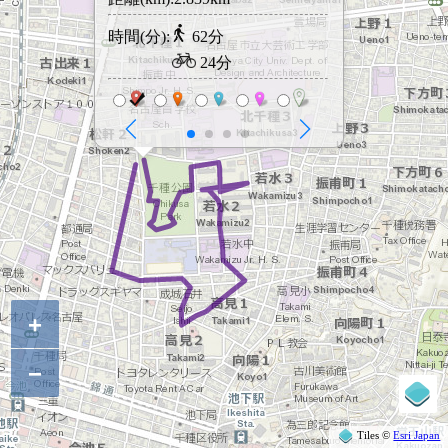
時間(分):
62分
情報ご提供
24分
+
−
Tiles ©
Esri Japan