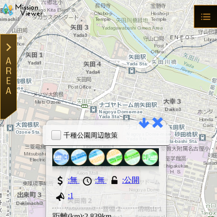
千種公園周辺散策
千種公園は名
園で、 ユリ
ースや、有料
ート、野球場
MVモード
:無
:無
:公開
代が楽しめる
四季折々を楽
:1
TWで検索
距離(km):2.839km