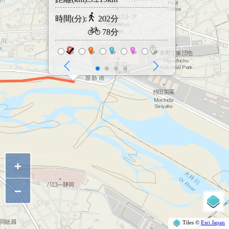
時間(分):
202分
情報ご提供
78分
+
−
Tiles ©
Esri Japan