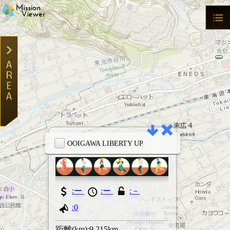
OOIGAWA LIBERTY UP
大井川リバテ
１） 歩いて
転車でも ※全
ミッションで
MVモード
:ー
:ー
:－
:0
TWで検索
距離(km):9.215km